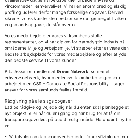
virksomheder i erhvervslivet. Vi har en enorm bred og alsidig
profil og udfører derfor mange forskellige opgaver. Derved
sikrer vi vores kunder den bedste service lige meget hvilken
vognmandsopgave, de står overfor.
Vores medarbejdere er vores virksomheds stolte
repræsentanter, og vi har diplom for bæredygtig indsats på
områderne Miljø og Arbejdsmiljø. Vi stræber efter at være den
bedste arbejdsplads for vores medarbejdere og efter at yde
den bedste service til vores kunder.
P.L. Jessen er medlem af
Green Network
, som er et
erhvervsnetværk, hvor medlemsvirksomhederne gennem
arbejdet med CSR – Corporate Social Responsibility – tager
ansvar for vores samfunds fælles fremtid.
Rådgivning på alle slags opgaver
Lad os rådgive og vejlede dig når du enten skal planlægge et
nyt projekt, eller når du er i gang og har brug for at få din
transportopgave løst på bedst mulige måde. Herunder tilbyder
vi:
• Rådgivning om kranopgaver herunder fabriksflytninger mm.