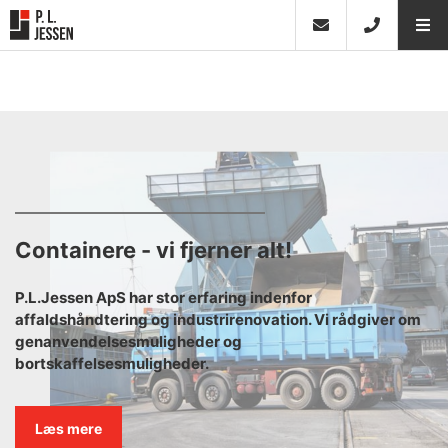
Containere - vi fjerner alt!
P.L.Jessen ApS har stor erfaring indenfor
affaldshåndtering og industrirenovation. Vi rådgiver om
genanvendelsesmuligheder og
bortskaffelsesmuligheder.
Læs mere