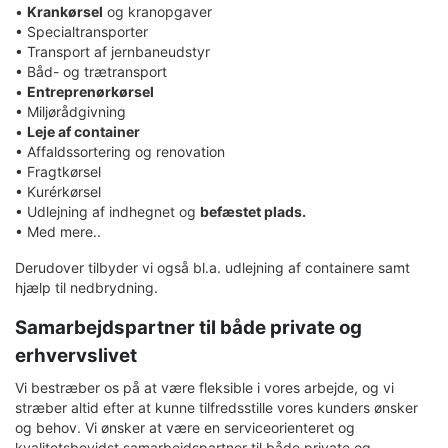
•
Krankørsel
og kranopgaver
• Specialtransporter
• Transport af jernbaneudstyr
• Båd- og trætransport
•
Entreprenørkørsel
• Miljørådgivning
•
Leje af container
• Affaldssortering og renovation
• Fragtkørsel
• Kurérkørsel
• Udlejning af indhegnet og
befæstet plads.
• Med mere..
Derudover tilbyder vi også bl.a. udlejning af containere samt
hjælp til nedbrydning.
Samarbejdspartner til både private og
erhvervslivet
Vi bestræber os på at være fleksible i vores arbejde, og vi
stræber altid efter at kunne tilfredsstille vores kunders ønsker
og behov. Vi ønsker at være en serviceorienteret og
kvalitetsbevidst samarbejdspartner til både private og