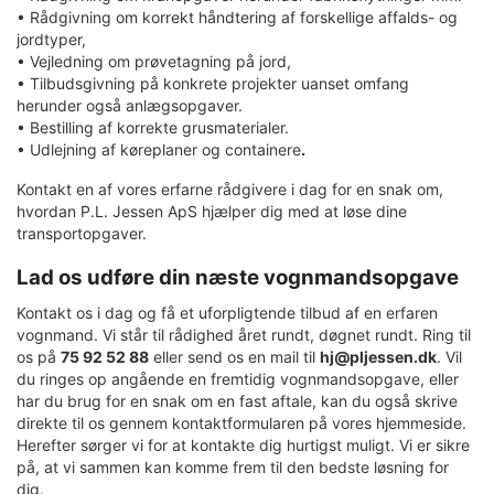
• Rådgivning om korrekt håndtering af forskellige affalds- og
jordtyper,
• Vejledning om prøvetagning på jord,
• Tilbudsgivning på konkrete projekter uanset omfang
herunder også anlægsopgaver.
• Bestilling af korrekte grusmaterialer.
• Udlejning af køreplaner og containere
.
Kontakt en af vores erfarne rådgivere i dag for en snak om,
hvordan P.L. Jessen ApS hjælper dig med at løse dine
transportopgaver.
Lad os udføre din næste vognmandsopgave
Kontakt os i dag og få et uforpligtende tilbud af en erfaren
vognmand. Vi står til rådighed året rundt, døgnet rundt. Ring til
os på
75 92 52 88
eller send os en mail til
hj@pljessen.dk
. Vil
du ringes op angående en fremtidig vognmandsopgave, eller
har du brug for en snak om en fast aftale, kan du også skrive
direkte til os gennem kontaktformularen på vores hjemmeside.
Herefter sørger vi for at kontakte dig hurtigst muligt. Vi er sikre
på, at vi sammen kan komme frem til den bedste løsning for
dig.